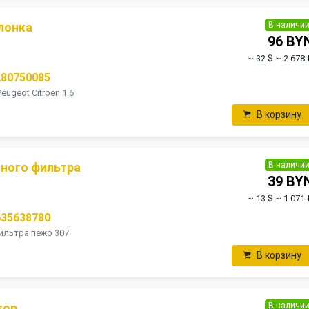
В наличи
лонка
96 BY
~ 32 $
~ 2 678 
280750085
ugeot Citroen 1.6
В корзину
В наличи
ного фильтра
39 BY
~ 13 $
~ 1 071 
635638780
ильтра пежо 307
В корзину
В наличи
тор