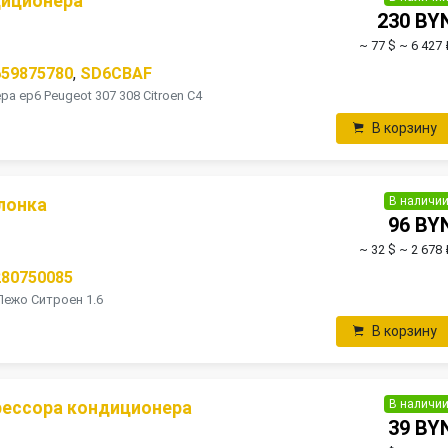
диционера
230 BY
~ 77 $
~ 6 427 
659875780
,
SD6CBAF
 ep6 Peugeot 307 308 Citroen C4
В корзину
В наличи
лонка
96 BY
~ 32 $
~ 2 678 
280750085
ежо Ситроен 1.6
В корзину
В наличи
рессора кондиционера
39 BY