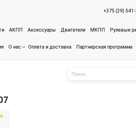
+375 (29) 541
ти
АКПП
Аксессуары
Двигатели
МКПП
Рулевые р
ия
Оплата и доставка
Партнерская программа
О нас
07
1 поколение [рестайлинг]