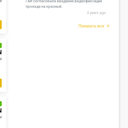
ГАИ согласовала введение видеофиксации
₽
проезда на красный.
3 years ago
Показать все
и
N
₽
и
N
₽