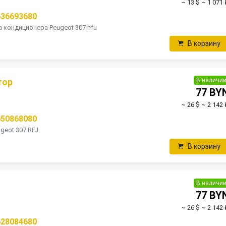
~ 13 $
~ 1 071 
636693680
кондиционера Peugeot 307 nfu
В корзину
В наличи
тор
77 BY
~ 26 $
~ 2 142 
650868080
geot 307 RFJ
В корзину
В наличи
77 BY
~ 26 $
~ 2 142 
628084680