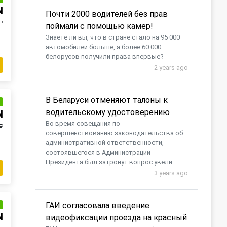
N
Почти 2000 водителей без прав
₽
поймали с помощью камер!
Знаете ли вы, что в стране стало на 95 000
автомобилей больше, а более 60 000
белорусов получили права впервые?
2 years ago
В Беларуси отменяют талоны к
и
водительскому удостоверению
N
Во время совещания по
₽
совершенствованию законодательства об
административной ответственности,
состоявшегося в Администрации
Президента был затронут вопрос увели...
3 years ago
ГАИ согласовала введение
и
N
видеофиксации проезда на красный