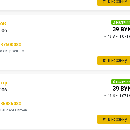
В корзину
В наличи
нок
39 BY
2006
~ 13 $
~ 1 071 
637600080
 ситроен 1.6
В корзину
В наличи
тор
39 BY
2006
~ 13 $
~ 1 071 
635885080
Peugeot Citroen
В корзину