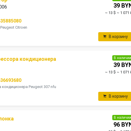
39 BY
2006
~ 13 $
~ 1 071 
635885080
Peugeot Citroen
В корзину
В наличи
рессора кондиционера
39 BY
~ 13 $
~ 1 071 
636693680
кондиционера Peugeot 307 nfu
В корзину
В наличи
лонка
96 BY