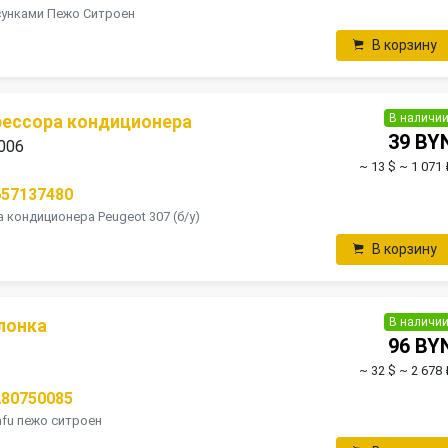
сунками Пежо Ситроен
В корзину
В наличи
рессора кондиционера
39 BY
2006
~ 13 $
~ 1 071 
657137480
ондиционера Peugeot 307 (б/у) ​
В корзину
В наличи
лонка
96 BY
~ 32 $
~ 2 678 
280750085
fu пежо ситроен