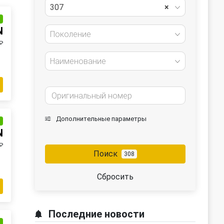
307
×
и
N
Поколение
₽
Наименование
Дополнительные параметры
и
N
₽
Поиск
308
Сбросить
Последние новости
и