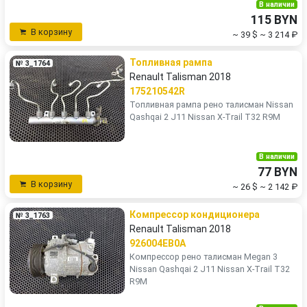
В наличии
115 BYN
В корзину
~ 39 $
~ 3 214 ₽
Топливная рампа
№ 3_1764
Renault Talisman 2018
175210542R
Топливная рампа рено талисман Nissan
Qashqai 2 J11 Nissan X-Trail T32 R9M
В наличии
77 BYN
В корзину
~ 26 $
~ 2 142 ₽
Компрессор кондиционера
№ 3_1763
Renault Talisman 2018
926004EB0A
Компрессор рено талисман Megan 3
Nissan Qashqai 2 J11 Nissan X-Trail T32
R9M