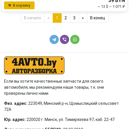
39 BYN
В корзину
~ 13 $
~ 1 071 ₽
В начало
«
1
2
3
»
В конец
Если вы хотите качественные запчасти для своего
автомобиля, мы рекомендуем наши товары, т.к. они
проверены лично нами
Физ. адрес:
223049, Минский р-н, Щомыслицкий сельсовет
72А
Юр. адрес:
220020 г. Минск, ул. Тимирязева 97, каб. 22-47