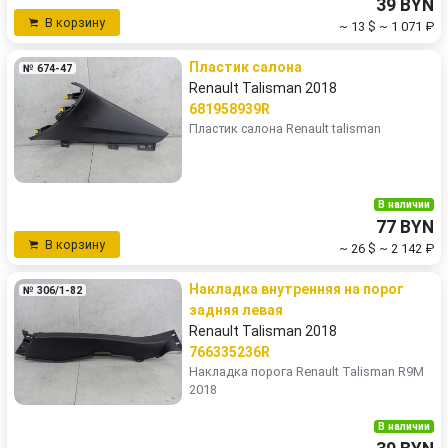
39 BYN
В корзину
~ 13 $
~ 1 071 ₽
Пластик салона
№ 674-47
Renault Talisman 2018
681958939R
Пластик салона Renault talisman
В наличии
77 BYN
В корзину
~ 26 $
~ 2 142 ₽
Накладка внутренняя на порог
№ 306/1-82
задняя левая
Renault Talisman 2018
766335236R
Накладка порога Renault Talisman R9M
2018
В наличии