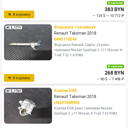
В наличии
383 BYN
В корзину
~ 128 $
~ 10 712 ₽
Форсунка топливная
№ 3_1771
Renault Talisman 2018
0445110546
Форсунка Renault Captur J5 рено
талисман Nissan Qashqai 2 J11 Nissan X-
Trail T32 1.6 R9M
В наличии
268 BYN
В корзину
~ 90 $
~ 7 498 ₽
Клапан EGR
№ 3_1767
Renault Talisman 2018
H8201068965
Клапан EGR рено талисман Nissan
Qashqai 2 J11 Nissan X-Trail T32 R9M