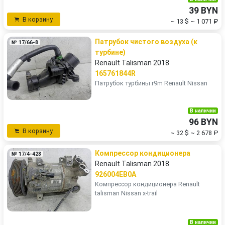
39 BYN
В корзину
~ 13 $
~ 1 071 ₽
Патрубок чистого воздуха (к
№ 17/66-8
турбине)
Renault Talisman 2018
165761844R
Патрубок турбины r9m Renault Nissan
В наличии
96 BYN
В корзину
~ 32 $
~ 2 678 ₽
Компрессор кондиционера
№ 17/4-428
Renault Talisman 2018
926004EB0A
Компрессор кондиционера Renault
talisman Nissan x-trail
В наличии