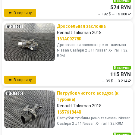
В наличии
574 BYN
В корзину
~ 192 $
~ 16 068 ₽
Дроссельная заслонка
№ 3_1761
Renault Talisman 2018
161A09278R
Дроссельная заслонка рено талисман
Nissan Qashqai 2 J11 Nissan X-Trail T32
R9M
В наличии
115 BYN
В корзину
~ 39 $
~ 3 214 ₽
Патрубок чистого воздуха (к
№ 3_1760
турбине)
Renault Talisman 2018
165761844R
Патрубок турбины рено талисман Nissan
Qashqai 2 J11 Nissan X-Trail T32 R9M
В наличии