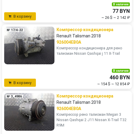
В наличии
77 BYN
В корзину
~ 26 $
~ 2 142 ₽
Компрессор кондиционера
№ 17/4-22
Renault Talisman 2018
926004EB0A
Компрессор кондиционера для рено
талисман Nissan Qashqai j 11 X-Trail
В наличии
460 BYN
В корзину
~ 154 $
~ 12 854 ₽
Компрессор кондиционера
№ 3_4986
Renault Talisman 2018
926004EB0A
Компрессор рено талисман Megan 3
Nissan Qashqai 2 J11 Nissan X-Trail T32
R9M