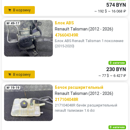
574 BYN
В корзину
~ 192 $
~ 16 068 ₽
Блок ABS
№ 49-17
Renault Talisman (2012 - 2026)
476604349R
Блок ABS Renault Talisman 1 поколение
(2015-2020)
В наличии
230 BYN
В корзину
~ 77 $
~ 6 427 ₽
Бачок расширительный
№ 19-19
Renault Talisman (2012 - 2026)
217104048R
217104048R бачёк расширительный
renault талисман 1.6 dci
В наличии