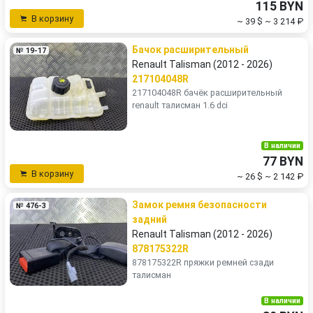
115 BYN
В корзину
~ 39 $
~ 3 214 ₽
Бачок расширительный
№ 19-17
Renault Talisman (2012 - 2026)
217104048R
217104048R бачёк расширительный
renault талисман 1.6 dci
В наличии
77 BYN
В корзину
~ 26 $
~ 2 142 ₽
Замок ремня безопасности
№ 476-3
задний
Renault Talisman (2012 - 2026)
878175322R
878175322R пряжки ремней сзади
талисман
В наличии