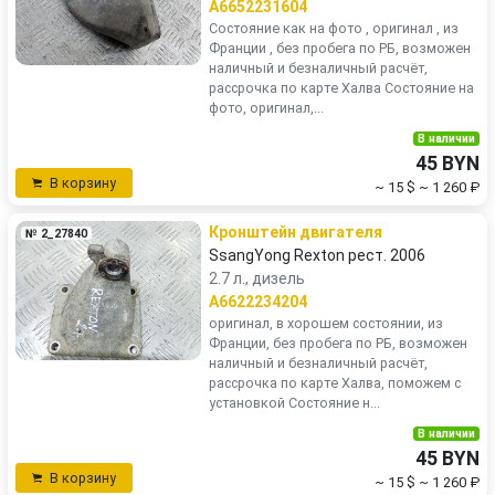
A6652231604
Состояние как на фото , оригинал , из
Франции , без пробега по РБ, возможен
наличный и безналичный расчёт,
рассрочка по карте Халва Состояние на
фото, оригинал,...
В наличии
45 BYN
В корзину
~ 15 $
~ 1 260 ₽
Кронштейн двигателя
№ 2_27840
SsangYong Rexton рест. 2006
2.7 л., дизель
A6622234204
оригинал, в хорошем состоянии, из
Франции, без пробега по РБ, возможен
наличный и безналичный расчёт,
рассрочка по карте Халва, поможем с
установкой Состояние н...
В наличии
45 BYN
В корзину
~ 15 $
~ 1 260 ₽