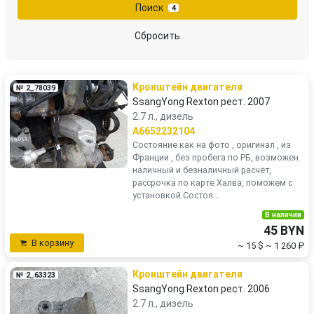
Поиск
4
Сбросить
Кронштейн двигателя
№ 2_78039
SsangYong Rexton рест. 2007
2.7 л., дизель
A6652232104
Состояние как на фото , оригинал , из
Франции , без пробега по РБ, возможен
наличный и безналичный расчёт,
рассрочка по карте Халва, поможем с
установкой Состоя...
В наличии
45 BYN
В корзину
~ 15 $
~ 1 260 ₽
Кронштейн двигателя
№ 2_63323
SsangYong Rexton рест. 2006
2.7 л., дизель