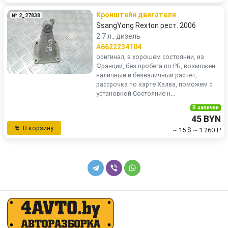
Кронштейн двигателя
№ 2_27838
SsangYong Rexton рест. 2006
2.7 л., дизель
A6622234104
оригинал, в хорошем состоянии, из
Франции, без пробега по РБ, возможен
наличный и безналичный расчёт,
рассрочка по карте Халва, поможем с
установкой Состояние н...
В наличии
45 BYN
В корзину
~ 15 $
~ 1 260 ₽