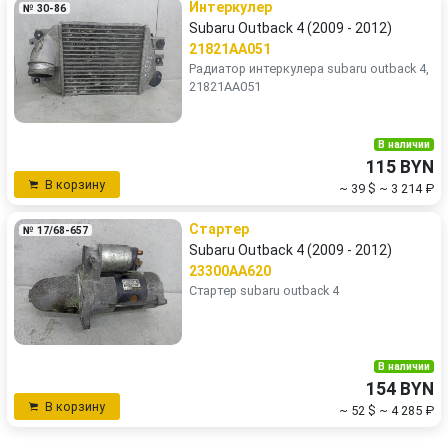
Интеркулер
№ 30-86
Subaru Outback 4 (2009 - 2012)
21821AA051
Радиатор интеркулера subaru outback 4,
21821AA051
В наличии
115 BYN
В корзину
~ 39 $
~ 3 214 ₽
Стартер
№ 17/68-657
Subaru Outback 4 (2009 - 2012)
23300AA620
Стартер subaru outback 4
В наличии
154 BYN
В корзину
~ 52 $
~ 4 285 ₽