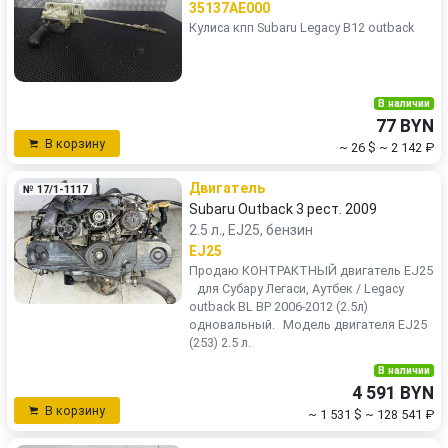
35137AE000
Кулиса кпп Subaru Legacy B12 outback
В наличии
77 BYN
В корзину
~ 26 $
~ 2 142 ₽
Двигатель
№ 17/1-1117
Subaru Outback 3 рест. 2009
2.5 л., EJ25, бензин
EJ25
Продаю КОНТРАКТНЫЙ двигатель ЕJ25
для Субару Легаси, Аутбек / Legacy
outback BL BP 2006-2012 (2.5л)
одновальный. Модель двигателя EJ25
(253) 2.5 л.
В наличии
4 591 BYN
В корзину
~ 1 531 $
~ 128 541 ₽