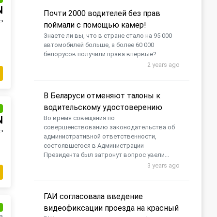
N
Почти 2000 водителей без прав
₽
поймали с помощью камер!
Знаете ли вы, что в стране стало на 95 000
автомобилей больше, а более 60 000
белорусов получили права впервые?
2 years ago
В Беларуси отменяют талоны к
водительскому удостоверению
и
N
Во время совещания по
совершенствованию законодательства об
₽
административной ответственности,
состоявшегося в Администрации
Президента был затронут вопрос увели...
3 years ago
ГАИ согласовала введение
видеофиксации проезда на красный
и
а