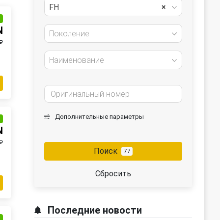
FH
×
и
N
Поколение
₽
Наименование
Дополнительные параметры
и
N
₽
Поиск
77
Сбросить
Последние новости
и