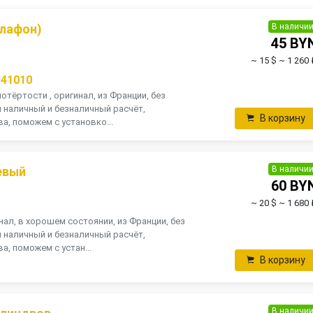
В наличи
плафон)
45 BY
~ 15 $
~ 1 260 
141010
тёртости , оригинал, из Франции, без
н наличный и безналичный расчёт,
В корзину
а, поможем с установко...
В наличи
евый
60 BY
~ 20 $
~ 1 680 
нал, в хорошем состоянии, из Франции, без
н наличный и безналичный расчёт,
а, поможем с устан...
В корзину
В наличи