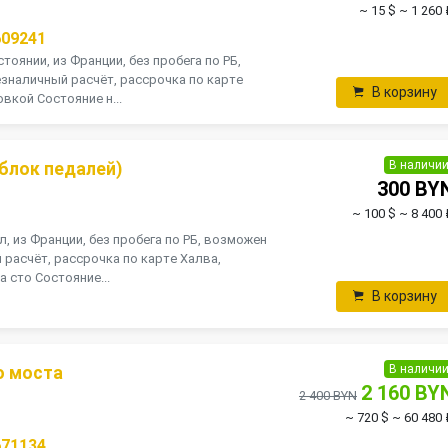
~ 15 $
~ 1 260 
609241
тоянии, из Франции, без пробега по РБ,
зналичный расчёт, рассрочка по карте
В корзину
вкой Состояние н...
В наличи
блок педалей)
300 BY
~ 100 $
~ 8 400 
, из Франции, без пробега по РБ, возможен
 расчёт, рассрочка по карте Халва,
 сто Состояние...
В корзину
В наличи
о моста
2 160 BY
2 400 BYN
~ 720 $
~ 60 480 
671134