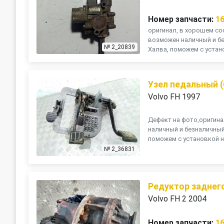
Номер запчасти:
1
оригинал, в хорошем сос
возможен наличный и бе
№ 2_20839
Халва, поможем с устано
Узел педальный (
Volvo FH 1997
Дефект на фото,оригинал
наличный и безналичный
поможем с установкой на
№ 2_36831
Редуктор заднег
Volvo FH 2 2004
Номер запчасти:
1