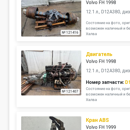
Volvo FH 1998
12.1 л., D12A380, ди
Состояние на фото, ориг
возможен наличный и бе
№ 121416
Халва
Двигатель
Volvo FH 1998
12.1 л., D12A380, ди
Номер запчасти:
D
Состояние на фото, ориг
№ 121407
возможен наличный и бе
Халва
Кран ABS
Volvo FH 1999