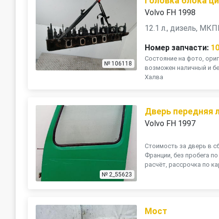
Головка блока ц
Volvo FH 1998
12.1 л., дизель, МК
Номер запчасти:
1
Состояние на фото, ориг
№ 106118
возможен наличный и бе
Халва
Дверь передняя 
Volvo FH 1997
Стоимость за дверь в сб
Франции, без пробега п
расчёт, рассрочка по кар
№ 2_55623
Мост