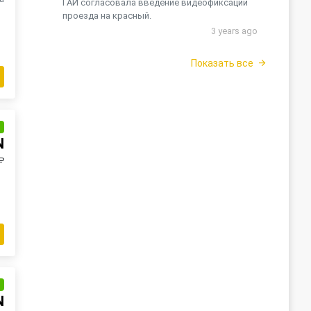
ГАИ согласовала введение видеофиксации
проезда на красный.
3 years ago
Показать все
и
N
₽
и
N