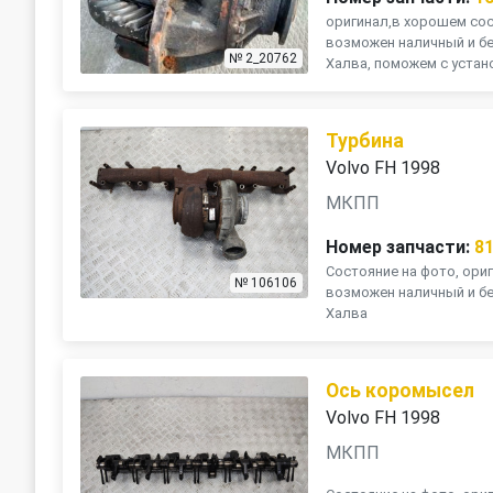
оригинал,в хорошем сост
возможен наличный и бе
№ 2_20762
Халва, поможем с устано
Турбина
Volvo FH 1998
МКПП
Номер запчасти:
8
Состояние на фото, ориг
№ 106106
возможен наличный и бе
Халва
Ось коромысел
Volvo FH 1998
МКПП