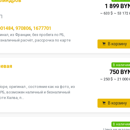
илиндров
1 899 BY
~ 633 $
~ 53 172 
ПП
001484
,
970806
,
1677701
инал, из Франции, без пробега по РБ,
зналичный расчёт, рассрочка по карте
В корзину
В наличи
левая
750 BY
~ 250 $
~ 21 000 
оре, оригинал , состояние как на фото, из
о РБ, возможен наличный и безналичный
те Халва, п...
В корзину
В наличи
Цена не указан