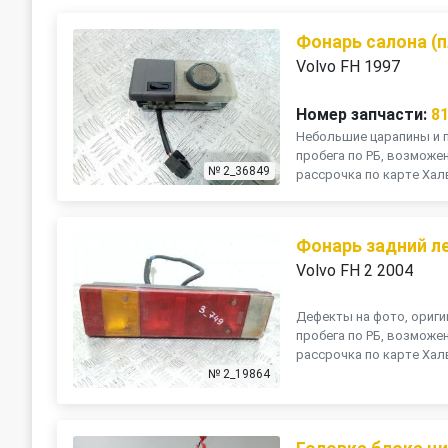
Фонарь салона (
Volvo FH 1997
Номер запчасти:
8
Небольшие царапины и по
пробега по РБ, возможе
№ 2_36849
рассрочка по карте Халв
Фонарь задний л
Volvo FH 2 2004
Дефекты на фото, ориги
пробега по РБ, возможе
рассрочка по карте Халв
№ 2_19864