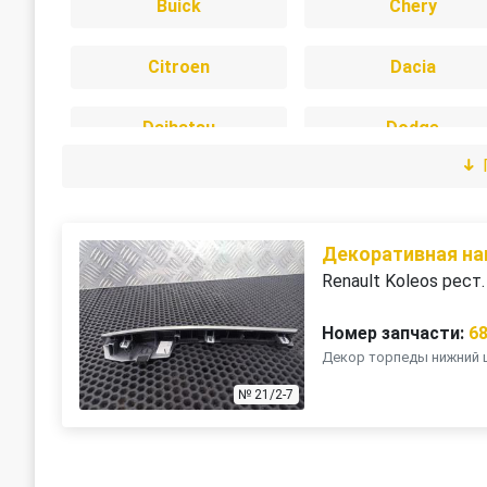
Buick
Chery
Citroen
Dacia
Daihatsu
Dodge
Freightliner
Great Wall
Infiniti
Isuzu
Декоративная на
Renault Koleos рест
Jeep
Kia
Номер запчасти:
6
Декор торпеды нижний ц
LDV
Lexus
№ 21/2-7
Mercedes-Benz
Mini