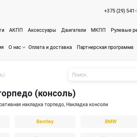
+375 (29) 541
ти
АКПП
Аксессуары
Двигатели
МКПП
Рулевые р
ия
Оплата и доставка
Партнерская программа
О нас
ь)
торпедо (консоль)
ративная накладка торпедо, Накладка консоли
Bentley
BMW