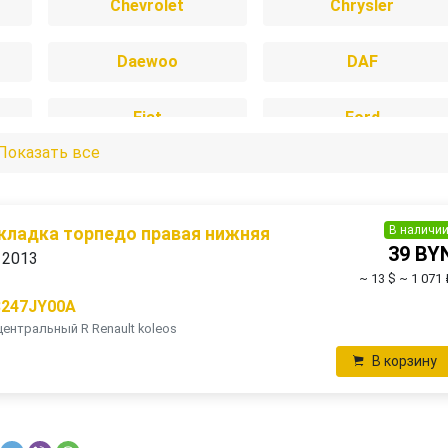
Chevrolet
Chrysler
Daewoo
DAF
Fiat
Ford
Показать все
Honda
Hyundai
IVECO
Jaguar
В наличи
кладка торпедо правая нижняя
39 BY
. 2013
~ 13 $
~ 1 071 
Lada
Land Rover
8247JY00A
ентральный R Renault koleos
MAN
Mazda
В корзину
Mitsubishi
Nissan