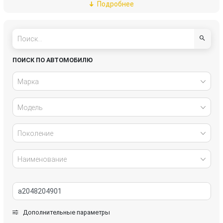
Подробнее
Daewoo
DAF
Daihatsu
Dodge
Fiat
Ford
ПОИСК ПО АВТОМОБИЛЮ
Freightliner
Great Wall
Марка
Honda
Hyundai
Модель
Infiniti
Isuzu
Поколение
IVECO
Jaguar
Наименование
Jeep
Kia
Lada
Land Rover
Дополнительные параметры