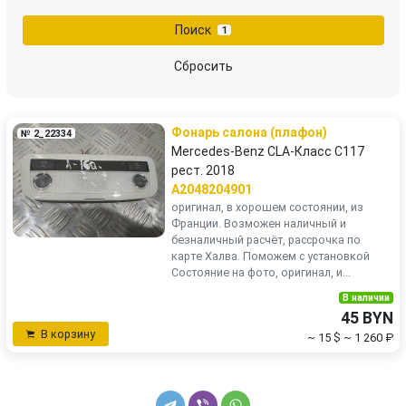
LDV
Lexus
Поиск
1
MAN
Mazda
Сбросить
Mercedes-Benz
Mini
Фонарь салона (плафон)
№ 2_22334
Mitsubishi
Nissan
Mercedes-Benz CLA-Класс C117
рест. 2018
Opel
Peugeot
A2048204901
оригинал, в хорошем состоянии, из
Франции. Возможен наличный и
Porsche
Renault
безналичный расчёт, рассрочка по
карте Халва. Поможем с установкой
Состояние на фото, оригинал, и...
Rover
Saab
В наличии
45 BYN
Scania
SEAT
В корзину
~ 15 $
~ 1 260 ₽
Skoda
Smart