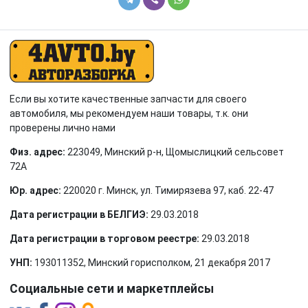
SsangYong
Subaru
Suzuki
Tesla
Toyota
Volkswagen
Если вы хотите качественные запчасти для своего
Volvo
автомобиля, мы рекомендуем наши товары, т.к. они
проверены лично нами
Физ. адрес:
223049, Минский р-н, Щомыслицкий сельсовет
72А
Юр. адрес:
220020 г. Минск, ул. Тимирязева 97, каб. 22-47
Дата регистрации в БЕЛГИЭ:
29.03.2018
Дата регистрации в торговом реестре:
29.03.2018
УНП:
193011352, Минский горисполком, 21 декабря 2017
Социальные сети и маркетплейсы