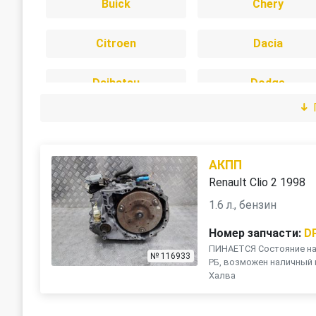
Buick
Chery
Citroen
Dacia
Daihatsu
Dodge
Freightliner
Great Wall
Infiniti
Isuzu
АКПП
Renault Clio 2 1998
Jeep
Kia
1.6 л., бензин
Номер запчасти:
D
LDV
Lexus
ПИНАЕТСЯ Состояние на 
№ 116933
РБ, возможен наличный 
Халва
Mercedes-Benz
Mini