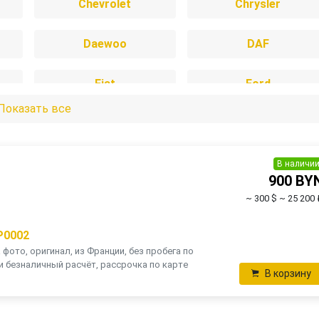
Chevrolet
Chrysler
Daewoo
DAF
Fiat
Ford
Показать все
Honda
Hyundai
IVECO
Jaguar
В наличи
900 BY
~ 300 $
~ 25 200 
Lada
Land Rover
P0002
MAN
Mazda
фото, оригинал, из Франции, без пробега по
и безналичный расчёт, рассрочка по карте
В корзину
Mitsubishi
Nissan