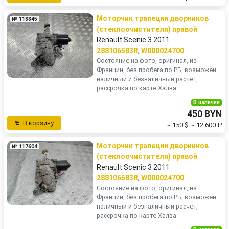
Моторчик трапеции дворников
№ 118845
Skoda
Smart
(стеклоочистителя) правой
Renault Scenic 3 2011
SsangYong
Subaru
288106583R
,
W000024700
Состояние на фото, оригинал, из
Франции, без пробега по РБ, возможен
Suzuki
Tesla
наличный и безналичный расчёт,
рассрочка по карте Халва
Toyota
Volkswagen
В наличии
450 BYN
Volvo
В корзину
~ 150 $
~ 12 600 ₽
Моторчик трапеции дворников
№ 117604
(стеклоочистителя) правой
Renault Scenic 3 2011
288106583R
,
W000024700
Состояние на фото, оригинал, из
Франции, без пробега по РБ, возможен
наличный и безналичный расчёт,
рассрочка по карте Халва