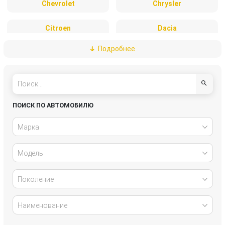
Chevrolet
Chrysler
Citroen
Dacia
Подробнее
Daewoo
DAF
Daihatsu
Dodge
Fiat
Ford
ПОИСК ПО АВТОМОБИЛЮ
Freightliner
Great Wall
Марка
Honda
Hyundai
Модель
Infiniti
Isuzu
Поколение
IVECO
Jaguar
Наименование