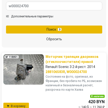
Jeep
Kia
Lada
Land Rover
Дополнительные параметры
LDV
Lexus
Поиск
3
MAN
Mazda
Сбросить
Mercedes-Benz
Mini
Моторчик трапеции дворников
№ 118851
Mitsubishi
Nissan
(стеклоочистителя) правой
Renault Scenic 3 2-й рест. 2014
Opel
Peugeot
288106583R
,
W000024700
Состояние на фото, оригинал, из
Франции, без пробега по РБ, возможен
Porsche
Renault
наличный и безналичный расчёт,
рассрочка по карте Халва
Rover
Saab
В наличии
420 BYN
В корзину
Scania
SEAT
~ 140 $
~ 11 760 ₽